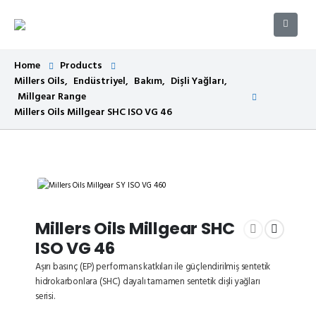
Home
Products
Millers Oils
,
Endüstriyel
,
Bakım
,
Dişli Yağları
,
Millgear Range
Millers Oils Millgear SHC ISO VG 46
Millers Oils Millgear SHC
ISO VG 46
Aşırı basınç (EP) performans katkıları ile güçlendirilmiş sentetik
hidrokarbonlara (SHC) dayalı tamamen sentetik dişli yağları
serisi.