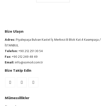
Bize Ulaşın
Adres:
Piyalepaşa Bulvarı Kastel İş Merkezi B Blok Kat.4 Kasımpaşa /
İSTANBUL
Telefon:
+90 212 251 30 54
Fax:
+90 212 249 48 49
Email:
info@somoil.com.tr
Bize Takip Edin
Mümessillikler