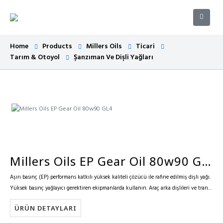
Home
Products
Millers Oils
Ticari
Tarım & Otoyol
Şanzıman Ve Dişli Yağları
Millers Oils EP Gear Oil 80w90 GL4
Aşırı basınç (EP) performans katkılı yüksek kaliteli çözücü ile rafine edilmiş dişli yağı.
Yüksek basınç yağlayıcı gerektiren ekipmanlarda kullanın. Araç arka dişlileri ve trans-
aksları için idealdir. Hipoit yağlar ve endüstriyel…
ÜRÜN DETAYLARI