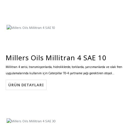
Millers Oils Millitran 4 SAE 10
Millitran 4 serisi, transmisyonlarda, hidroliklerde, torklarda, şanzımanlarda ve ıslak fren
uygulamalarında kullanım için Caterpillar T0-4 şartname yağı gerektiren otoyol
ekipmanı için özellikle geliştirilmiştir.
ÜRÜN DETAYLARI