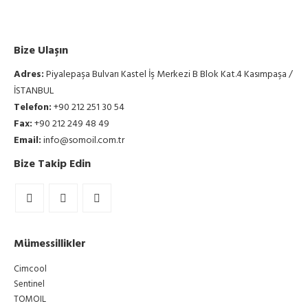
Bize Ulaşın
Adres:
Piyalepaşa Bulvarı Kastel İş Merkezi B Blok Kat.4 Kasımpaşa /
İSTANBUL
Telefon:
+90 212 251 30 54
Fax:
+90 212 249 48 49
Email:
info@somoil.com.tr
Bize Takip Edin
Mümessillikler
Cimcool
Sentinel
TOMOIL