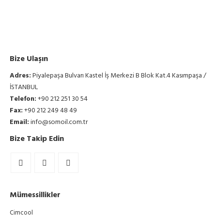
Bize Ulaşın
Adres:
Piyalepaşa Bulvarı Kastel İş Merkezi B Blok Kat.4 Kasımpaşa /
İSTANBUL
Telefon:
+90 212 251 30 54
Fax:
+90 212 249 48 49
Email:
info@somoil.com.tr
Bize Takip Edin
Mümessillikler
Cimcool