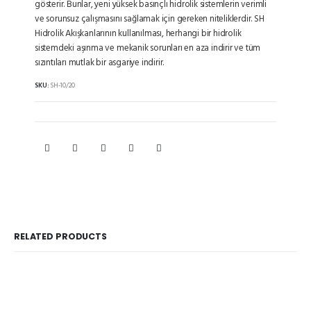
gösterir. Bunlar, yeni yüksek basınçlı hidrolik sistemlerin verimli
ve sorunsuz çalışmasını sağlamak için gereken niteliklerdir. SH
Hidrolik Akışkanlarının kullanılması, herhangi bir hidrolik
sistemdeki aşınma ve mekanik sorunları en aza indirir ve tüm
sızıntıları mutlak bir asgariye indirir.
SKU:
SH-10/20
RELATED PRODUCTS