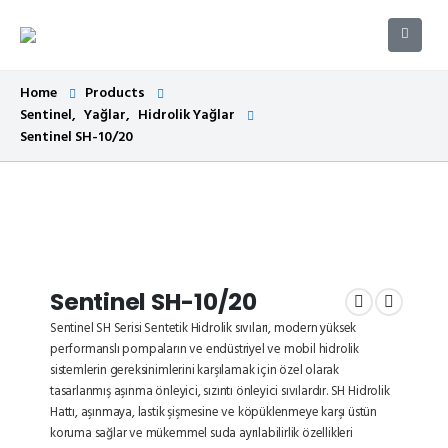
Home
Products
Sentinel
,
Yağlar
,
Hidrolik Yağlar
Sentinel SH-10/20
Sentinel SH-10/20
Sentinel SH Serisi Sentetik Hidrolik sıvıları, modern yüksek
performanslı pompaların ve endüstriyel ve mobil hidrolik
sistemlerin gereksinimlerini karşılamak için özel olarak
tasarlanmış aşınma önleyici, sızıntı önleyici sıvılardır. SH Hidrolik
Hattı, aşınmaya, lastik şişmesine ve köpüklenmeye karşı üstün
koruma sağlar ve mükemmel suda ayrılabilirlik özellikleri