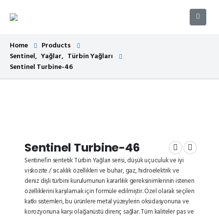
Home
Products
Sentinel
,
Yağlar
,
Türbin Yağları
Sentinel Turbine-46
Sentinel Turbine-46
Sentinel’in sentetik Türbin Yağları serisi, düşük uçuculuk ve iyi
viskozite / sıcaklık özellikleri ve buhar, gaz, hidroelektrik ve
deniz dişli türbini kurulumunun kararlılık gereksinimlerinin istenen
özelliklerini karşılamak için formüle edilmiştir. Özel olarak seçilen
katkı sistemleri, bu ürünlere metal yüzeylerin oksidasyonuna ve
korozyonuna karşı olağanüstü direnç sağlar. Tüm kaliteler pas ve