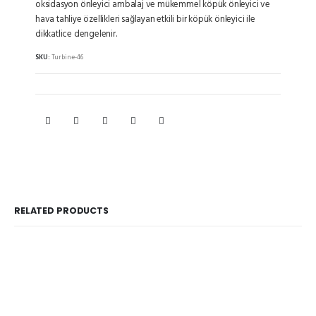
oksidasyon önleyici ambalaj ve mükemmel köpük önleyici ve
hava tahliye özellikleri sağlayan etkili bir köpük önleyici ile
dikkatlice dengelenir.
SKU:
Turbine-46
RELATED PRODUCTS