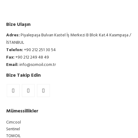
Bize Ulaşın
Adres:
Piyalepaşa Bulvarı Kastel İş Merkezi B Blok Kat.4 Kasımpaşa /
İSTANBUL
Telefon:
+90 212 251 30 54
Fax:
+90 212 249 48 49
Email:
info@somoil.com.tr
Bize Takip Edin
Mümessillikler
Cimcool
Sentinel
TOMOIL